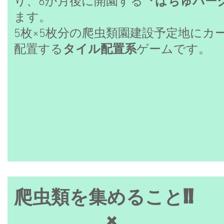
り、6か月後に開園する
『はちゅパー
ます。
5枚×5枚分の爬虫類園建設予定地にカ
配置する
タイル配置系
ゲームです。
爬虫類を集めること!!
×