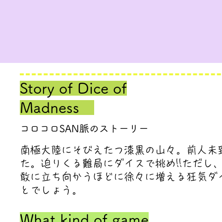
Story of Dice of
Madness
コロコロSAN脈のストーリー
​南極大陸にそびえたつ漆黒の山々。前人
た。迫りくる難局にダイスで挑め!!ただし
敢に立ち向かうほどに徐々に増える狂気ダ
とでしょう。
​What kind of game